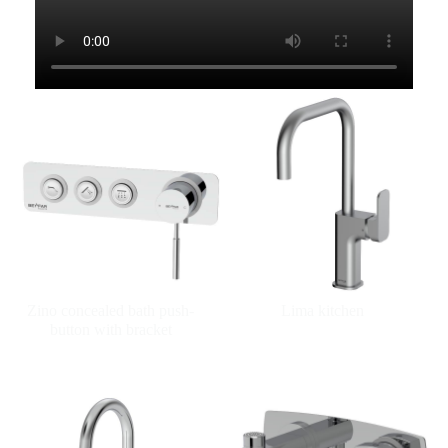
Zino concealed bath push-
Lima kitchen
button with bracket