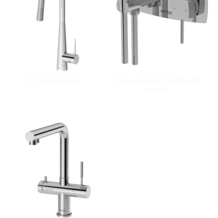
Pyramid kitchen
Kamo concealed toilet with
bracket