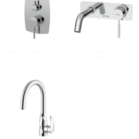
B plate concealed bath with i-
Zino concealed basin with
box
bracket