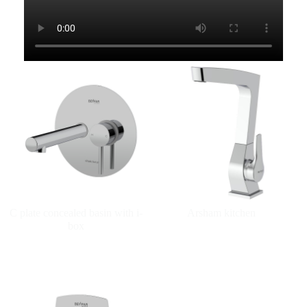
C plate concealed basin with i-
Arsham kitchen
box