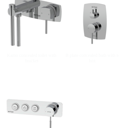
Kamo concealed toilet with
B plate concealed bath with i-
bracket
box