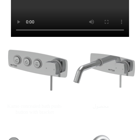
محصول
Kamo concealed bath push-
button with bracket