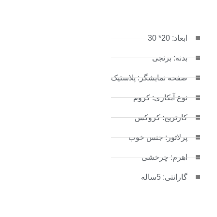
ابعاد: 20* 30
بدنه: برنجی
صفحه نمایشگر: پلاستیک
نوع آبکاری: کروم
کارتریج: کروکس
پرلاتور: جنس خوب
اهرم: چرخشی
گارانتی: 5ساله