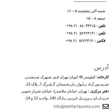
شنبه الی پنجشنبه ۵ – ۱۶
جمعه ۸ – ۱۵
تلفن
: ۸۸۰۳۳۲۱۵ ۲۱ ۹۸+
تلفن
: ۵۶۲۲۳۱۴۱ ۲۱ ۹۸+
فکس
:۵۶۲۲۳۱۴۰ ۲۱ ۹۸+
آدرس
کارخانه
:
کیلومتر 40 اتوبان تهران قـم, شـهرک صـنـعـتـی
شــمــس آبـاد بــلـوار نـارنـجـستان, گــلبـرگ 7, پلاک 13.
دفتر مرکزی
:
تهران، خیابان ملاصدرا، خیابان شیراز جنوبی
خــیــابــان بــرزیـــل غـربـی، پـلـاک 140، واحــد 13 و 14.
info@behfarfaucets.com