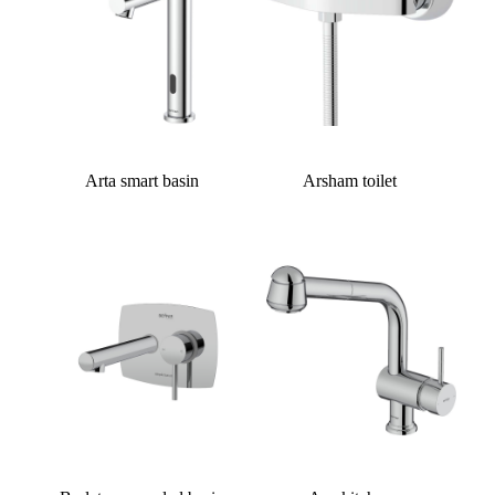
Arta smart basin
Arsham toilet