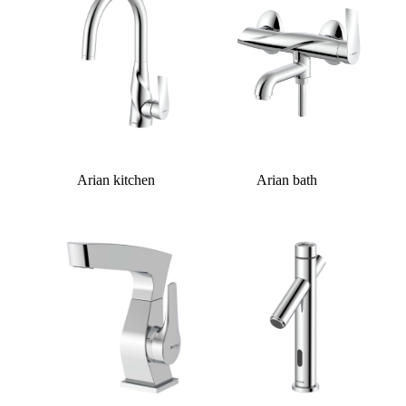
Arian kitchen
Arian bath