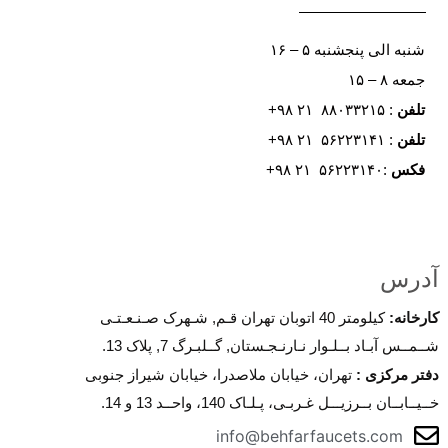
شنبه الی پنجشنبه ۵ – ۱۶
جمعه ۸ – ۱۵
تلفن
: ۸۸۰۳۳۲۱۵ ۲۱ ۹۸+
تلفن
: ۵۶۲۲۳۱۴۱ ۲۱ ۹۸+
فکس
:۵۶۲۲۳۱۴۰ ۲۱ ۹۸+
آدرس
کارخانه
:
کیلومتر 40 اتوبان تهران قـم, شـهرک صـنـعـتـی
شــمــس آبـاد بــلـوار نـارنـجـستان, گــلبـرگ 7, پلاک 13.
دفتر مرکزی
:
تهران، خیابان ملاصدرا، خیابان شیراز جنوبی
خــیــابــان بــرزیـــل غـربـی، پـلـاک 140، واحــد 13 و 14.
info@behfarfaucets.com