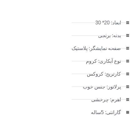
ابعاد: 20* 30
بدنه: برنجی
صفحه نمایشگر: پلاستیک
نوع آبکاری: کروم
کارتریج: کروکس
پرلاتور: جنس خوب
اهرم: چرخشی
گارانتی: 5ساله