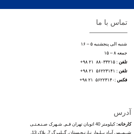
تماس با ما
شنبه الی پنجشنبه ۵ – ۱۶
جمعه ۸ – ۱۵
تلفن
: ۸۸۰۳۳۲۱۵ ۲۱ ۹۸+
تلفن
: ۵۶۲۲۳۱۴۱ ۲۱ ۹۸+
فکس
:۵۶۲۲۳۱۴۰ ۲۱ ۹۸+
آدرس
کارخانه
:
کیلومتر 40 اتوبان تهران قـم, شـهرک صـنـعـتـی
شــمــس آبـاد بــلـوار نـارنـجـستان, گــلبـرگ 7, پلاک 13.