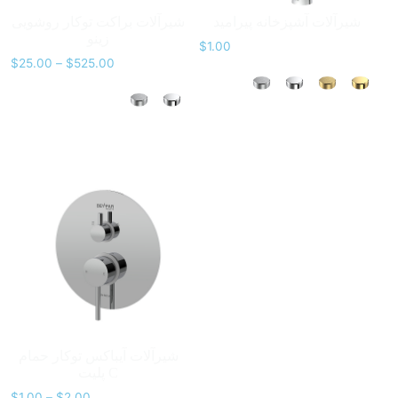
شیرآلات آشپزخانه پیرامید
شیرآلات براکت توکار روشویی
زینو
$
1.00
$
25.00
–
$
525.00
شیرآلات آیباکس توکار حمام
پلیت C
$
1.00
–
$
2.00