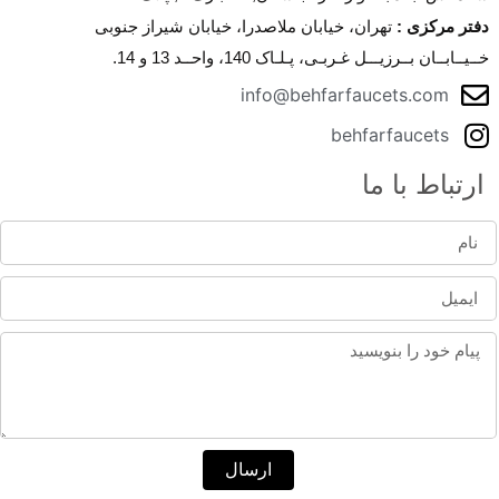
دفتر مرکزی
:
تهران، خیابان ملاصدرا، خیابان شیراز جنوبی
خــیــابــان بــرزیـــل غـربـی، پـلـاک 140، واحــد 13 و 14.
info@behfarfaucets.com
behfarfaucets
ارتباط با ما
ارسال