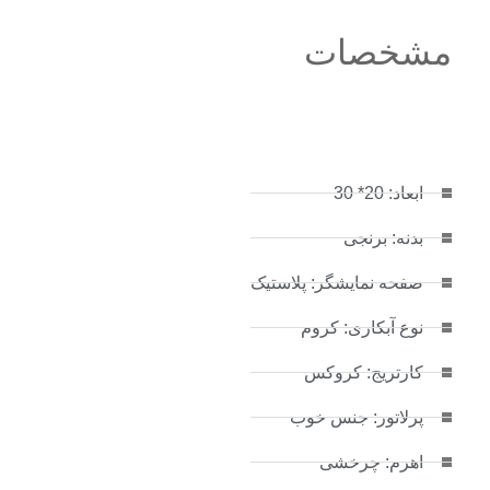
مشخصات
ابعاد: 20* 30
بدنه: برنجی
صفحه نمایشگر: پلاستیک
نوع آبکاری: کروم
کارتریج: کروکس
پرلاتور: جنس خوب
اهرم: چرخشی