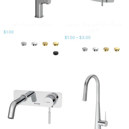
شیرآلات آیباکس توکار روشویی
شیرآلات آشپزخانه لیما
پلیت B
$
1.00
$
1.00
–
$
3.00