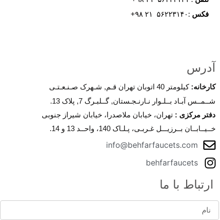
فکس
:۵۶۲۲۳۱۴۰ ۲۱ ۹۸+
آدرس
کارخانه
:
کیلومتر 40 اتوبان تهران قـم, شـهرک صـنـعـتـی
شــمــس آبـاد بــلـوار نـارنـجـستان, گــلبـرگ 7, پلاک 13.
دفتر مرکزی
:
تهران، خیابان ملاصدرا، خیابان شیراز جنوبی
خــیــابــان بــرزیـــل غـربـی، پـلـاک 140، واحــد 13 و 14.
info@behfarfaucets.com
behfarfaucets
ارتباط با ما