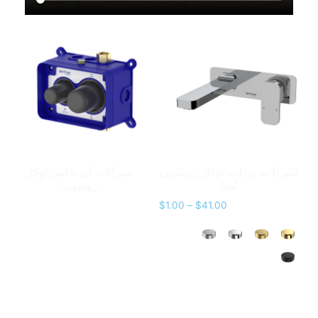
شیرآلات براکت توکار روشویی
شیرآلات آی باکس توکار
لیما
روشویی
$
1.00
–
$
41.00