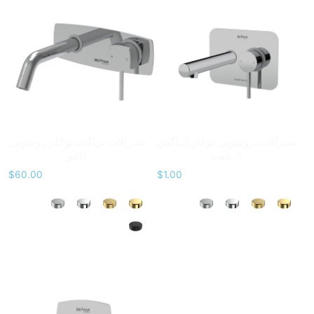
شیرآلات روشویی توکار آیباکس
شیرآلات براکت توکار روشویی
پلیت A
کامو
$
60.00
$
1.00