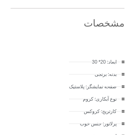
مشخصات
ابعاد: 20* 30
بدنه: برنجی
صفحه نمایشگر: پلاستیک
نوع آبکاری: کروم
کارتریج: کروکس
پرلاتور: جنس خوب