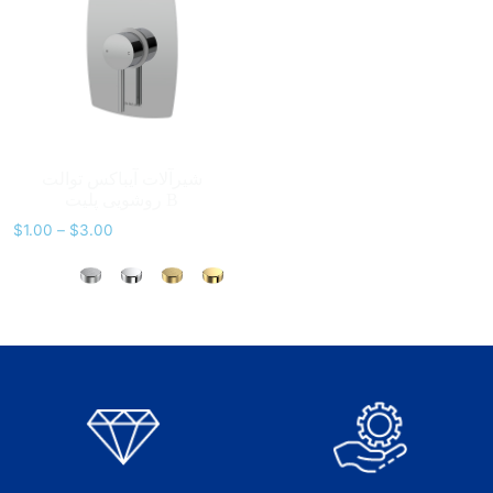
شیرآلات آیباکس توالت
روشویی پلیت B
$
1.00
–
$
3.00