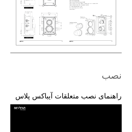
نصب
راهنمای نصب متعلقات آیباکس پلاس