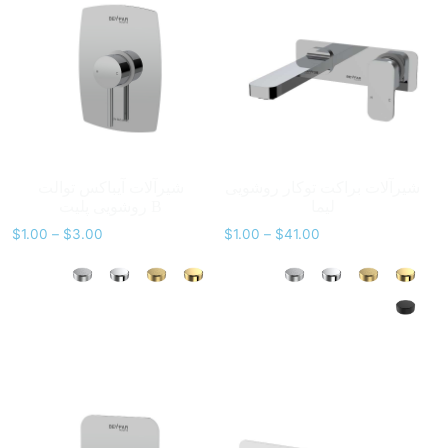
شیرآلات براکت توکار روشویی
شیرآلات آیباکس توالت
لیما
روشویی پلیت B
$
1.00
–
$
3.00
$
1.00
–
$
41.00