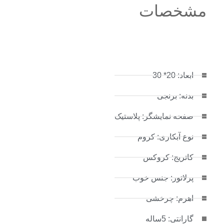
مشخصات
ابعاد: 20* 30
بدنه: برنجی
صفحه نمایشگر: پلاستیک
نوع آبکاری: کروم
کاتریج: کروکس
پرلاتور: جنس خوب
اهرم: چرخشی
گارانتی: 5ساله