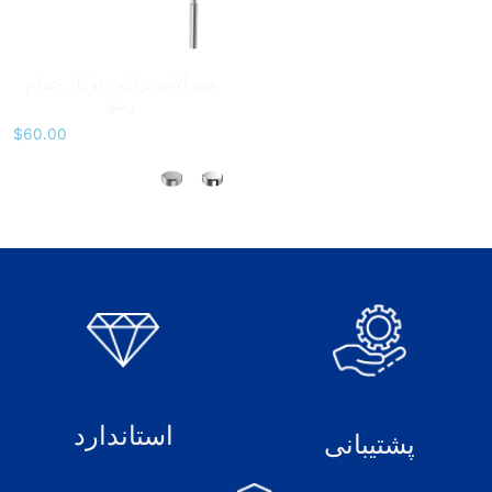
شیرآلات براکت توکار حمام
زینو
$
60.00
استاندارد
پشتیبانی