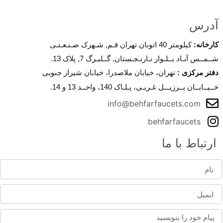
آدرس
کارخانه
:
کیلومتر 40 اتوبان تهران قـم, شـهرک صـنـعـتـی
شــمــس آبـاد بــلـوار نـارنـجـستان, گــلبـرگ 7, پلاک 13.
دفتر مرکزی
:
تهران، خیابان ملاصدرا، خیابان شیراز جنوبی
خــیــابــان بــرزیـــل غـربـی، پـلـاک 140، واحــد 13 و 14.
info@behfarfaucets.com
behfarfaucets
ارتباط با ما