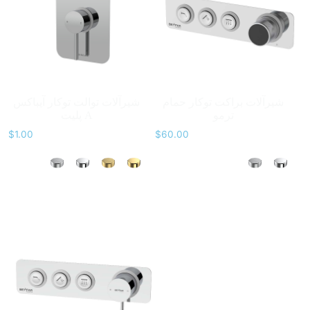
شیرآلات براکت توکار حمام
شیرآلات توالت توکار آیباکس
ترمو
پلیت A
$
1.00
$
60.00