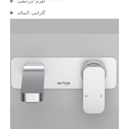
اهرم: چرخشی
گارانتی: 5ساله