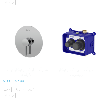
کروم مات
شیرآلات آی باکس توکار
شیرآلات آیباکس توکار توالت
روشویی
پلیت C
$
1.00
–
$
2.00
کروم
طلایی مات
طلایی
کروم مات