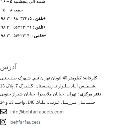
شنبه الی پنجشنبه ۵ – ۱۶
جمعه ۸ – ۱۵
: ۸۸۰۳۳۲۱۵ ۲۱ ۹۸+
تلفن
: ۵۶۲۲۳۱۴۱ ۲۱ ۹۸+
تلفن
:۵۶۲۲۳۱۴۰ ۲۱ ۹۸+
فکس
آدرس
کارخانه
:
کیلومتر 40 اتوبان تهران قـم, شـهرک صـنـعـتـی
شــمــس آبـاد بــلـوار نـارنـجـستان, گــلبـرگ 7, پلاک 13.
دفتر مرکزی
:
تهران، خیابان ملاصدرا، خیابان شیراز جنوبی
خــیــابــان بــرزیـــل غـربـی، پـلـاک 140، واحــد 13 و 14.
info@behfarfaucets.com
behfarfaucets