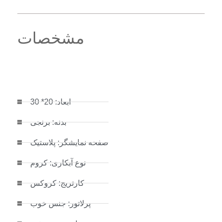
مشخصات
ابعاد: 20* 30
بدنه: برنجی
صفحه نمایشگر: پلاستیک
نوع آبکاری: کروم
کارتریج: کروکس
پرلاتور: جنس خوب