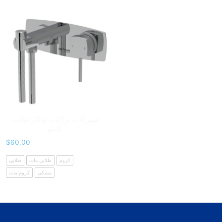
شیرآلات براکت توکار توالت
کامو
$
60.00
کروم
طلایی مات
طلایی
مشکی
کروم مات