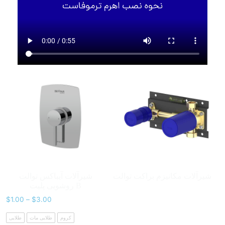
شیرآلات مکانیزم براکت توالت
شیرآلات آیباکس توالت
روشویی پلیت B
$
1.00
–
$
3.00
کروم
طلایی مات
طلایی